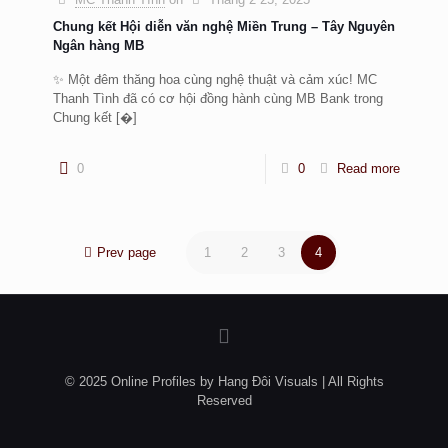
Chung kết Hội diễn văn nghệ Miền Trung – Tây Nguyên
Ngân hàng MB
✨ Một đêm thăng hoa cùng nghệ thuật và cảm xúc! MC
Thanh Tình đã có cơ hội đồng hành cùng MB Bank trong
Chung kết
[�]
0
0
Read more
Prev page
1
2
3
4
© 2025 Online Profiles by Hang Đôi Visuals | All Rights
Reserved