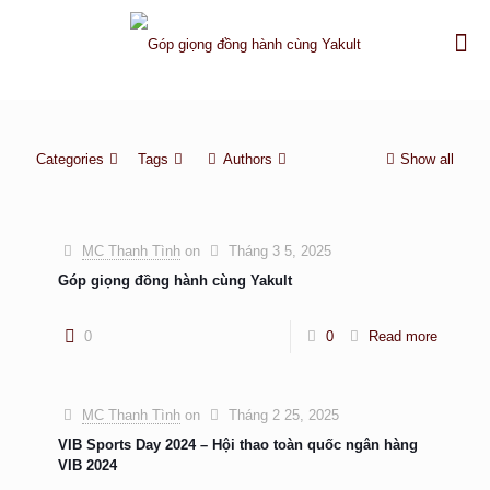
Categories
Tags
Authors
Show all
MC Thanh Tình
on
Tháng 3 5, 2025
Góp giọng đồng hành cùng Yakult
0
0
Read more
MC Thanh Tình
on
Tháng 2 25, 2025
VIB Sports Day 2024 – Hội thao toàn quốc ngân hàng
VIB 2024