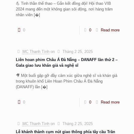
💪 Tinh thần thể thao – Gắn kết đồng đội! Hội thao VIB
2024 mang đến một không gian sôi động, nơi hàng trăm
nhân viên
[�]
0
0
Read more
MC Thanh Tình
on
Tháng 2 25, 2025
Liên hoan phim Châu Á Đà Nẵng – DANAFF lần thứ 2 –
Gala giao lưu khán giả và nghệ sĩ
🎥 Một buổi gặp gỡ đầy cảm xúc giữa nghệ sĩ và khán giả
trong khuôn khổ Liên Hoan Phim Châu Á Đà Nẵng
(DANAFF) lần
[�]
0
0
Read more
MC Thanh Tình
on
Tháng 2 25, 2025
Lễ khánh thành cụm nút giao thông phía tây cầu Trần