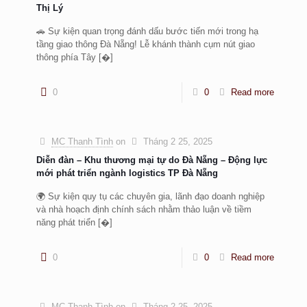
Thị Lý
🚗 Sự kiện quan trọng đánh dấu bước tiến mới trong hạ
tầng giao thông Đà Nẵng! Lễ khánh thành cụm nút giao
thông phía Tây
[�]
0
0
Read more
MC Thanh Tình
on
Tháng 2 25, 2025
Diễn đàn – Khu thương mại tự do Đà Nẵng – Động lực
mới phát triển ngành logistics TP Đà Nẵng
🌍 Sự kiện quy tụ các chuyên gia, lãnh đạo doanh nghiệp
và nhà hoạch định chính sách nhằm thảo luận về tiềm
năng phát triển
[�]
0
0
Read more
MC Thanh Tình
on
Tháng 2 25, 2025