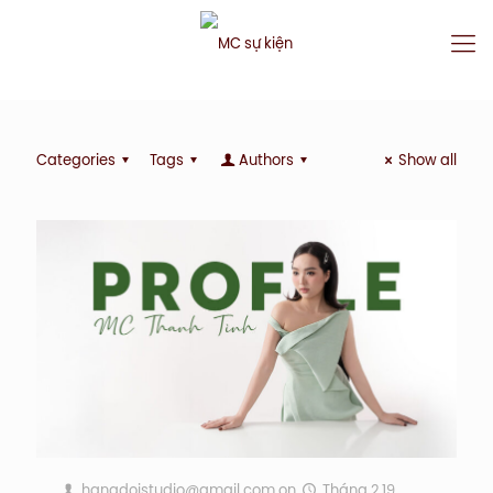
Categories
Tags
Authors
Show all
hangdoistudio@gmail.com
on
Tháng 2 19,