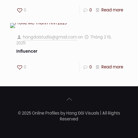
0
0
Read more
hangdoistudio@gmail.com
on
Tháng 2 19,
2025
Influencer
0
0
Read more
© 2025 Online Profiles by Hang Đôi Visuals | All Rights
Reserved