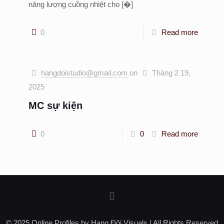
năng lượng cuồng nhiệt cho
[�]
0
Read more
hangdoistudio@gmail.com
on
Tháng 2 19,
2025
MC sự kiện
0
0
Read more
© 2025 Online Profiles by Hang Đôi Visuals | All Rights Reserved