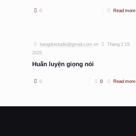
0
Read more
hangdoistudio@gmail.com
on
Tháng 2 19,
2025
Huấn luyện giọng nói
0
0
Read more