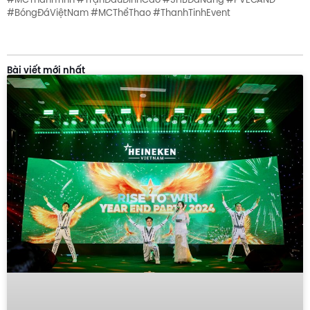
#BóngĐáViệtNam #MCThểThao #ThanhTinhEvent
Bài viết mới nhất