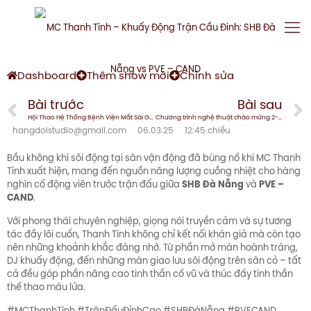
Dashboard
Thêm show mới
Chỉnh sửa
Bài trước
Bài sau
Hội Thao Hệ Thống Bệnh Viện Mắt Sài Gòn Toàn Quốc 2024 – “Think Big, Do Bigger”
Chương trình nghệ thuật chào mừng 2-9 truyền hình trực tiếp trên kênh DaNang TV
hangdoistudio@gmail.com
06.03.25
12:45 chiều
Bầu không khí sôi động tại sân vận động đã bùng nổ khi MC Thanh
Tình xuất hiện, mang đến nguồn năng lượng cuồng nhiệt cho hàng
SHB Đà Nẵng
PVE –
nghìn cổ động viên trước trận đấu giữa
và
CAND
.
Với phong thái chuyên nghiệp, giọng nói truyền cảm và sự tương
tác đầy lôi cuốn, Thanh Tình không chỉ kết nối khán giả mà còn tạo
nên những khoảnh khắc đáng nhớ. Từ phần mở màn hoành tráng,
DJ khuấy động, đến những màn giao lưu sôi động trên sân cỏ – tất
cả đều góp phần nâng cao tinh thần cổ vũ và thúc đẩy tinh thần
thể thao máu lửa.
#MCThanhTình #TrậnĐấuĐỉnhCao #SHBĐàNẵng #PVECAND