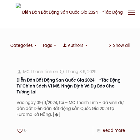
Categories
Tags
Authors
Show all
MC Thanh Tình
on
Tháng 3 6, 2025
Diễn Đàn Bất Động Sản Quốc Gia 2024 – “Tác Động
Từ Chính Sách Vĩ Mô, Nhận Định Và Dự Báo Cho
Tương Lai
Vào ngày 09/11/2024, tôi – MC Thanh Tình – đã vinh dự
dẫn dắt Diễn đàn Bất động sản Quốc Gia 2024 tại
Furama Đà Nẵng,
[�]
0
Read more