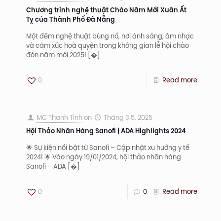
Chương trình nghệ thuật Chào Năm Mới Xuân Ất
Tỵ của Thành Phố Đà Nẵng
Một đêm nghệ thuật bùng nổ, nơi ánh sáng, âm nhạc
và cảm xúc hoà quyện trong không gian lễ hội chào
đón năm mới 2025!
[�]
0
Read more
MC Thanh Tình
on
Tháng 3 5, 2025
Hội Thảo Nhãn Hàng Sanofi | ADA Highlights 2024
🌟 Sự kiện nổi bật từ Sanofi – Cập nhật xu hướng y tế
2024! 🌟 Vào ngày 19/01/2024, hội thảo nhãn hàng
Sanofi – ADA
[�]
0
0
Read more