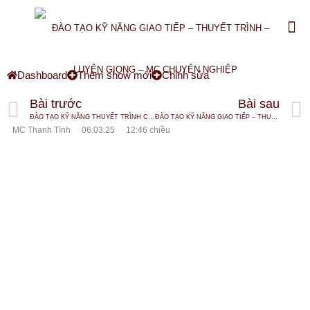
Dashboard
Thêm show mới
Chỉnh sửa
Bài trước
Bài sau
ĐÀO TẠO KỸ NĂNG THUYẾT TRÌNH CHO TUỔI TEEN
ĐÀO TẠO KỸ NĂNG GIAO TIẾP – THUYẾT TRÌNH – LUYỆN GIỌNG – MC CHUYÊN NGHIỆP
MC Thanh Tình
06.03.25
12:46 chiều