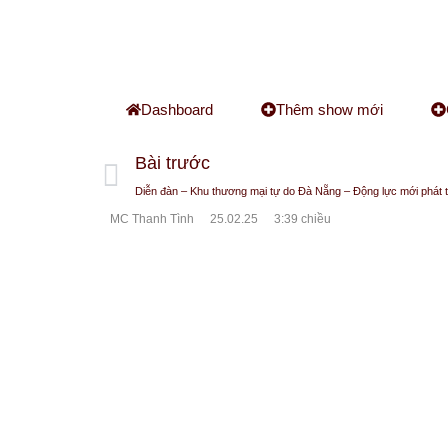
Dashboard
Thêm show mới
Bài trước
Diễn đàn – Khu thương mại tự do Đà Nẵng – Động lực mới phát t
MC Thanh Tình
25.02.25
3:39 chiều