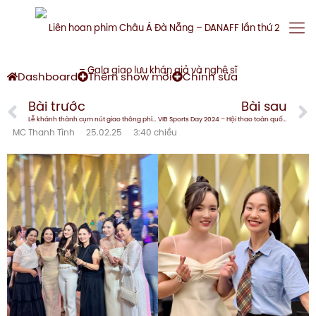
Dashboard
Thêm show mới
Chỉnh sửa
Bài trước
Bài sau
Lễ khánh thành cụm nút giao thông phía tây cầu Trần Thị Lý
VIB Sports Day 2024 – Hội thao toàn quốc ngân hàng VIB 2024
MC Thanh Tình
25.02.25
3:40 chiều