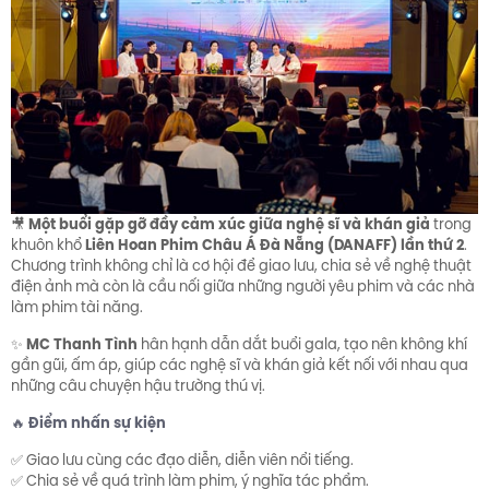
Một buổi gặp gỡ đầy cảm xúc giữa nghệ sĩ và khán giả
🎥
trong
Liên Hoan Phim Châu Á Đà Nẵng (DANAFF) lần thứ 2
khuôn khổ
.
Chương trình không chỉ là cơ hội để giao lưu, chia sẻ về nghệ thuật
điện ảnh mà còn là cầu nối giữa những người yêu phim và các nhà
làm phim tài năng.
MC Thanh Tình
✨
hân hạnh dẫn dắt buổi gala, tạo nên không khí
gần gũi, ấm áp, giúp các nghệ sĩ và khán giả kết nối với nhau qua
những câu chuyện hậu trường thú vị.
Điểm nhấn sự kiện
🔥
✅ Giao lưu cùng các đạo diễn, diễn viên nổi tiếng.
✅ Chia sẻ về quá trình làm phim, ý nghĩa tác phẩm.