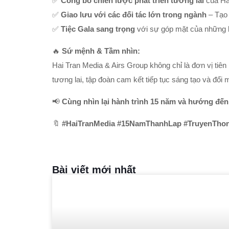
✅
Công bố chiến lược phát triển tương lai
của Hai
✅
Giao lưu với các đối tác lớn trong ngành
– Tạo 
✅
Tiệc Gala sang trọng
với sự góp mặt của những k
🔥
Sứ mệnh & Tầm nhìn:
Hai Tran Media & Airs Group không chỉ là đơn vị tiê
tương lai, tập đoàn cam kết tiếp tục sáng tạo và đổi
📢
Cùng nhìn lại hành trình 15 năm và hướng đến
🔖
#HaiTranMedia #15NamThanhLap #TruyenTho
Bài viết mới nhất