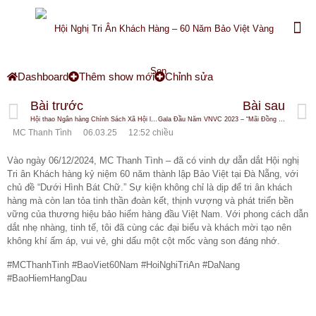
Dashboard
Thêm show mới
Chỉnh sửa
Bài trước
Bài sau
Hội thao Ngân hàng Chính Sách Xã Hội lần thứ III
Gala Đầu Năm VNVC 2023 – “Mãi Đồng Hành”
MC Thanh Tình
06.03.25
12:52 chiều
Vào ngày 06/12/2024, MC Thanh Tình – đã có vinh dự dẫn dắt Hội nghị
Tri ân Khách hàng kỷ niệm 60 năm thành lập Bảo Việt tại Đà Nẵng, với
chủ đề “Dưới Hình Bát Chữ.” Sự kiện không chỉ là dịp để tri ân khách
hàng mà còn lan tỏa tinh thần đoàn kết, thịnh vượng và phát triển bền
vững của thương hiệu bảo hiểm hàng đầu Việt Nam. Với phong cách dẫn
dắt nhẹ nhàng, tinh tế, tôi đã cùng các đại biểu và khách mời tạo nên
không khí ấm áp, vui vẻ, ghi dấu một cột mốc vàng son đáng nhớ.
#MCThanhTinh #BaoViet60Nam #HoiNghiTriAn #DaNang
#BaoHiemHangDau