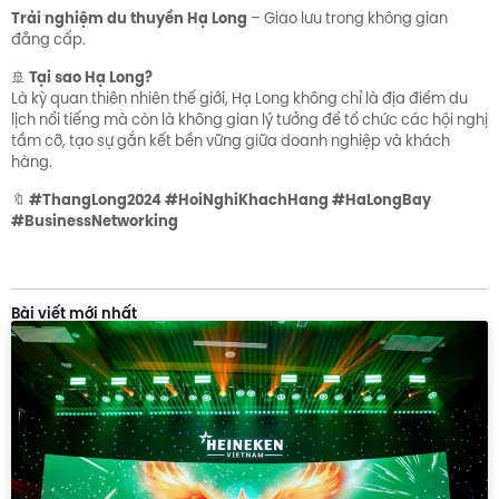
Trải nghiệm du thuyền Hạ Long
– Giao lưu trong không gian
đẳng cấp.
Tại sao Hạ Long?
🚢
Là kỳ quan thiên nhiên thế giới, Hạ Long không chỉ là địa điểm du
lịch nổi tiếng mà còn là không gian lý tưởng để tổ chức các hội nghị
tầm cỡ, tạo sự gắn kết bền vững giữa doanh nghiệp và khách
hàng.
#ThangLong2024 #HoiNghiKhachHang #HaLongBay
🔖
#BusinessNetworking
Bài viết mới nhất