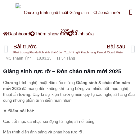
Dashboard
Thêm show mới
Chỉnh sửa
Bài trước
Bài sau
Khai trương Khu du lịch sinh thái Cổng Trời Đông Giang
Hội nghị khách hàng Pernod Ricard Vietnam 🍷🥂
MC Thanh Tình
18.03.25
11:54 sáng
Giáng sinh rực rỡ – Đón chào năm mới 2025
Chương trình nghệ thuật đặc sắc mừng
Giáng sinh & chào đón năm
mới 2025
đã mang đến không khí tưng bừng với nhiều tiết mục nghệ
thuật ấn tượng. Đây là sự kiện thường niên quy tụ các nghệ sĩ hàng đầu
cùng những phần trình diễn mãn nhãn.
🌟
Điểm nổi bật:
Các tiết mục ca nhạc sôi động từ nghệ sĩ nổi tiếng.
Màn trình diễn ánh sáng và pháo hoa rực rỡ.