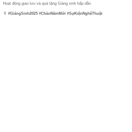
Hoạt động giao lưu và quà tặng Giáng sinh hấp dẫn.
🔖
#GiángSinh2025 #ChàoNămMới #SựKiệnNghệThuật