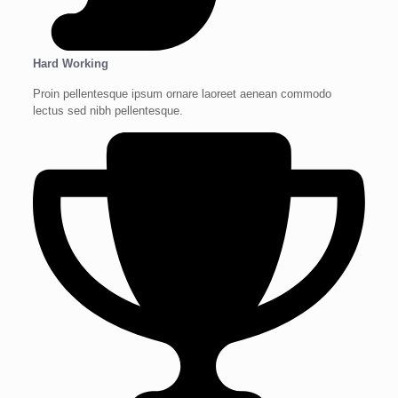
Hard Working
Proin pellentesque ipsum ornare laoreet aenean commodo
lectus sed nibh pellentesque.​