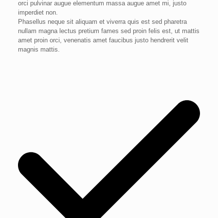
orci pulvinar augue elementum massa augue amet mi, justo
imperdiet non.
Phasellus neque sit aliquam et viverra quis est sed pharetra
nullam magna lectus pretium fames sed proin felis est, ut mattis
amet proin orci, venenatis amet faucibus justo hendrerit velit
magnis mattis.