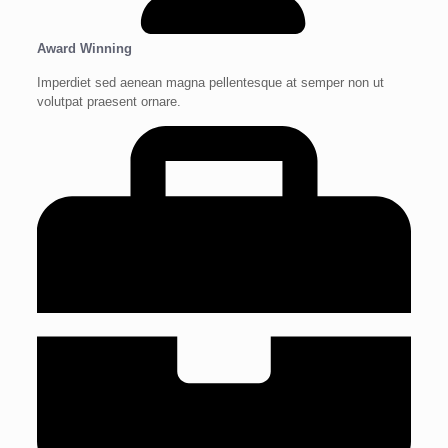
Award Winning
Imperdiet sed aenean magna pellentesque at semper non ut
volutpat praesent ornare.​